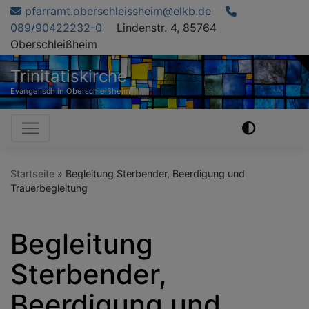
Direkt
pfarramt.oberschleissheim@elkb.de
zum
089/90422232-0
Lindenstr. 4, 85764
Inhalt
Oberschleißheim
Trinitatiskirche
Evangelisch in Oberschleißheim
Hauptnavigation
Startseite
Begleitung Sterbender, Beerdigung und
Trauerbegleitung
Begleitung
Sterbender,
Beerdigung und