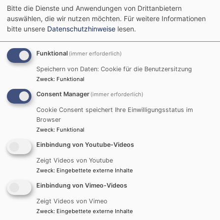
Trauerfeiern stattfinden.
Bitte die Dienste und Anwendungen von Drittanbietern
auswählen, die wir nutzen möchten.
Für weitere Informationen
Wenn Sie es wünschen, kann eine Trauerfeier auch in
bitte unsere
Datenschutzhinweise
lesen.
unserer Trinitatiskirche stattfinden, bevor dann die
eigentliche Beisetzung auf dem Friedhof erfolgt. Hier
Funktional
(immer erforderlich)
haben wir in der Regel mehr Gestaltungsmöglichkeiten,
Speichern von Daten: Cookie für die Benutzersitzung
außerdem steht die Orgel und / oder ein Klavier zur
Zweck
:
Funktional
Verfügung.
Consent Manager
(immer erforderlich)
Haben Sie ein Grab auf einem der Münchner Friedhöfe
Cookie Consent speichert Ihre Einwilligungsstatus im
gewählt oder in Unterschleißheim, begleitete ich sie
Browser
auch dahin. Auf Friedhöfe, die weiter weg sind,
Zweck
:
Funktional
begleite ich Sie im Rahmen unserer Möglichkeiten.
Einbindung von Youtube-Videos
Zeigt Videos von Youtube
Zweck
:
Eingebettete externe Inhalte
Wer wird bestattet? Nur Kirchenmitglieder oder
Einbindung von Vimeo-Videos
auch Menschen, die ausgetreten sind?
Jedes Kirchenmitglied hat das Recht auf eine
Zeigt Videos von Vimeo
Zweck
:
Eingebettete externe Inhalte
kirchliche Bestattung, unabhängig von der Frage, wie