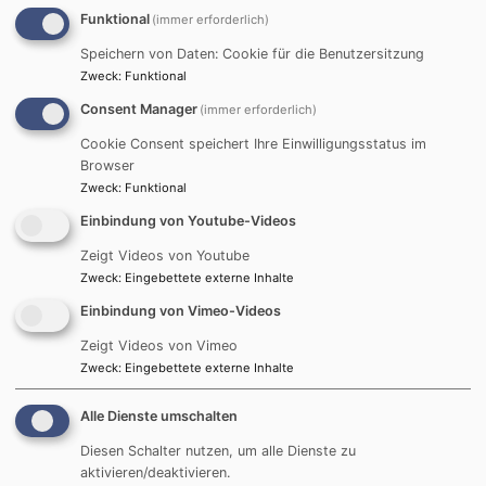
Funktional
(immer erforderlich)
So, 20.9. 10 Uhr
Speichern von Daten: Cookie für die Benutzersitzung
Gottesdienst mit Babysegen
Zweck
:
Funktional
16. Sonntag nach Trinitatis
Pfarrerin Alexandra Popp, Pfarrerin Dr. Eva Hanke
Consent Manager
(immer erforderlich)
München
Christuskirche
Cookie Consent speichert Ihre Einwilligungsstatus im
Browser
Zweck
:
Funktional
Einbindung von Youtube-Videos
So, 20.9. 10:30 Uhr
Zeigt Videos von Youtube
Gottesdienst mit den Konfirmand:innen
Zweck
:
Eingebettete externe Inhalte
Pfarrerin Buck + Pfarrerin Pfeiffer
Einbindung von Vimeo-Videos
Unterschleißheim
Genezareth-Kirche
Zeigt Videos von Vimeo
Zweck
:
Eingebettete externe Inhalte
Alle Dienste umschalten
Mo, 21.9. 19:30 Uhr
Diesen Schalter nutzen, um alle Dienste zu
Probe des Chores der Trinitatiskirche
aktivieren/deaktivieren.