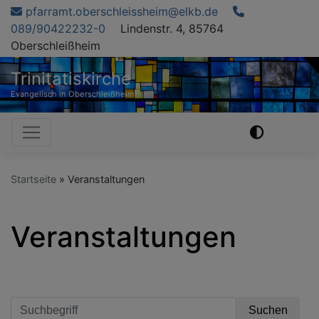
Direkt
pfarramt.oberschleissheim@elkb.de
zum
089/90422232-0
Lindenstr. 4, 85764
Inhalt
Oberschleißheim
Trinitatiskirche
Evangelisch in Oberschleißheim
Hauptnavigation
Startseite
Veranstaltungen
Veranstaltungen