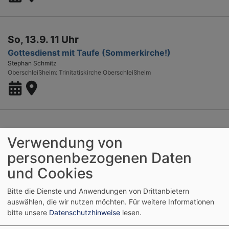
So, 13.9. 11 Uhr
Gottesdienst mit Taufe (Sommerkirche!)
Stephan Schmitz
Oberschleißheim
Trinitatiskirche Oberschleißheim
Mi, 16.9. 19:30 Uhr
Verwendung von
Abendgottesdienst "mittendrin"
personenbezogenen Daten
Zur Mitte des Monats in der Mitte der Woche ... ein meditativer
Gottesdienst
und Cookies
Pfarrerin Martina Buck
Oberschleißheim
Trinitatiskirche Oberschleißheim
Bitte die Dienste und Anwendungen von Drittanbietern
auswählen, die wir nutzen möchten.
Für weitere Informationen
bitte unsere
Datenschutzhinweise
lesen.