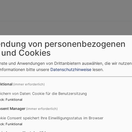
ndung von personenbezogenen
 und Cookies
ist wieder Sommerfestzeit!
enste und Anwendungen von Drittanbietern auswählen, die wir nutze
t uns bei hoffentlich schönem Wetter ein buntes Programm.
Informationen bitte unsere
Datenschutzhinweise
lesen.
so freuen wir uns über
Kuchen- oder Salatspenden
. Und es 
 Essen einen
Teller und Besteck
mit, das erleichtert die Ar
ktional
(immer erforderlich)
ichern von Daten: Cookie für die Benutzersitzung
ck
:
Funktional
sent Manager
(immer erforderlich)
kie Consent speichert Ihre Einwilligungsstatus im Browser
ck
:
Funktional