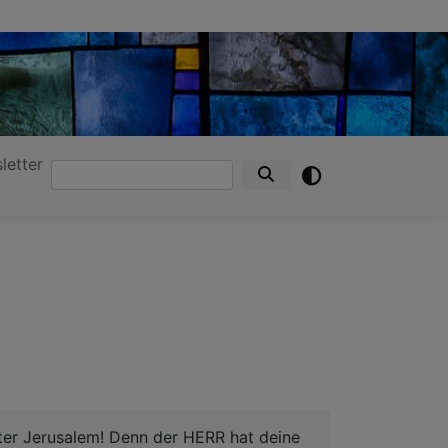
letter
Suche
hter Jerusalem! Denn der HERR hat deine