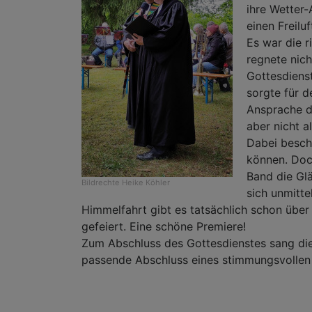
ihre Wetter
einen Freilu
Es war die r
regnete nic
Gottesdienst
sorgte für 
Ansprache d
aber nicht a
Dabei besch
können. Doch
Band die Glä
Bildrechte
Heike Köhler
sich unmitt
Himmelfahrt gibt es tatsächlich schon übe
gefeiert. Eine schöne Premiere!
Zum Abschluss des Gottesdienstes sang di
passende Abschluss eines stimmungsvollen G