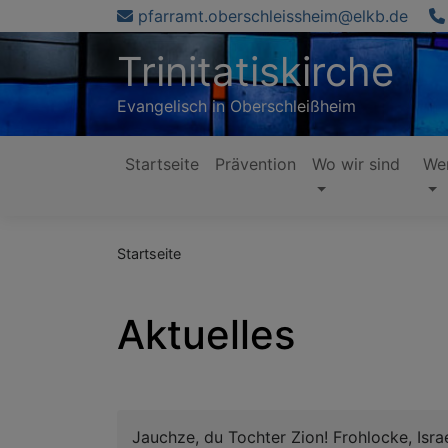
Direkt
pfarramt.oberschleissheim@elkb.de
zum
Trinitatiskirche
Inhalt
Evangelisch in Oberschleißheim
Startseite
Prävention
Wo wir sind
Wer
Hauptnavigation
Startseite
Aktuelles
Jauchze, du Tochter Zion! Frohlocke, Isr