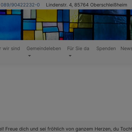
089/90422232-0
Lindenstr. 4, 85764 Oberschleißheim
 wir sind
Gemeindeleben
Für Sie da
Spenden
News
ael! Freue dich und sei fröhlich von ganzem Herzen, du Toc