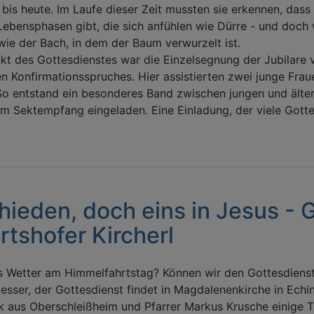
 bis heute. Im Laufe dieser Zeit mussten sie erkennen, das
Lebensphasen gibt, die sich anfühlen wie Dürre - und doch
wie der Bach, in dem der Baum verwurzelt ist.
t des Gottesdienstes war die Einzelsegnung der Jubilare 
n Konfirmationsspruches. Hier assistierten zwei junge Fra
 So entstand ein besonderes Band zwischen jungen und älte
m Sektempfang eingeladen. Eine Einladung, der viele Gotte
hieden, doch eins in Jesus - 
tshofer Kircherl
s Wetter am Himmelfahrtstag? Können wir den Gottesdienst 
besser, der Gottesdienst findet in Magdalenenkirche in Echi
k aus Oberschleißheim und Pfarrer Markus Krusche einige T