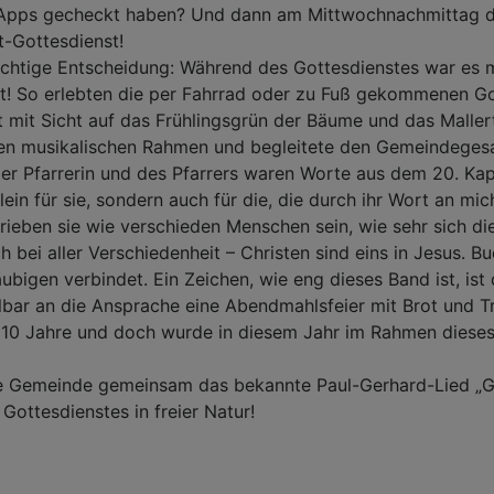
-Apps gecheckt haben? Und dann am Mittwochnachmittag de
ft-Gottesdienst!
ichtige Entscheidung: Während des Gottesdienstes war es m
ht! So erlebten die per Fahrrad oder zu Fuß gekommenen Go
 mit Sicht auf das Frühlingsgrün der Bäume und das Mallert
den musikalischen Rahmen und begleitete den Gemeindeges
er Pfarrerin und des Pfarrers waren Worte aus dem 20. Kapi
llein für sie, sondern auch für die, die durch ihr Wort an mic
rieben sie wie verschieden Menschen sein, wie sehr sich di
 bei aller Verschiedenheit – Christen sind eins in Jesus. B
ubigen verbindet. Ein Zeichen, wie eng dieses Band ist, i
elbar an die Ansprache eine Abendmahlsfeier mit Brot und 
r 10 Jahre und doch wurde in diesem Jahr im Rahmen dies
e Gemeinde gemeinsam das bekannte Paul-Gerhard-Lied „Ge
ottesdienstes in freier Natur!