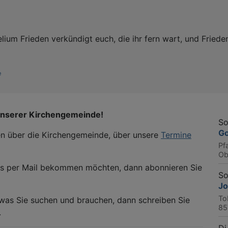
ium Frieden verkündigt euch, die ihr fern wart, und Friede
e
unserer Kirchengemeinde!
So
Go
nen über die Kirchengemeinde, über unsere
Termine
Pfa
Ob
ns per Mail bekommen möchten, dann abonnieren Sie
So
Jo
To
, was Sie suchen und brauchen, dann schreiben Sie
85
.