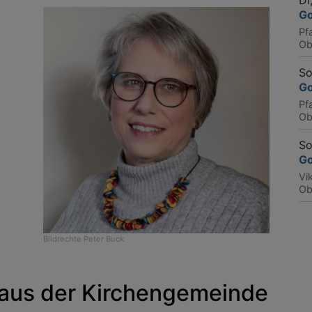
Di
Go
Pf
Ob
So
Go
Pf
Ob
So
Go
Vi
Ob
Bildrechte
Peter Buck
 aus der Kirchengemeinde