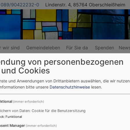
089/90422232-0
Lindenstr. 4, 85764 Oberschleißheim
 wir sind
Gemeindeleben
Für Sie da
Spenden
News
ndung von personenbezogenen
 und Cookies
enste und Anwendungen von Drittanbietern auswählen, die wir nutze
Informationen bitte unsere
Datenschutzhinweise
lesen.
nte sind da!
ktional
(immer erforderlich)
ichern von Daten: Cookie für die Benutzersitzung
ck
:
Funktional
Im Gottesdienst diesen
Sonntag, 15. September
, werden
Kanzel zum ersten Mal hängen! Auf dem Foto sehen Sie ei
sent Manager
(immer erforderlich)