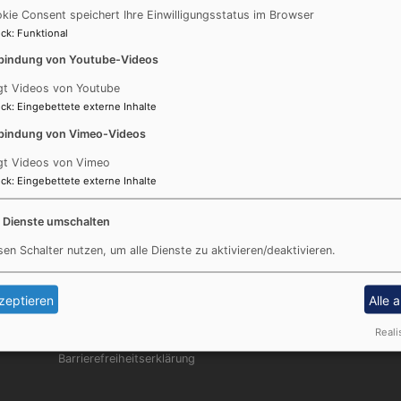
handgefertigten Kunstwerke aus der Paramentenwerksta
kie Consent speichert Ihre Einwilligungsstatus im Browser
versammeln wir uns am Sonntag um den Altar mit dem n
ck
:
Funktional
stoßen wir gemeinsam an auf diesen Meilenstein unserer
bindung von Youtube-Videos
gt Videos von Youtube
Spätestens im Frühjahr werden dann die Tücher in violett 
ck
:
Eingebettete externe Inhalte
roten Tuches werden die Namen der Spender:innen gestic
Kosten beteiligen. Achtung: die Namensliste muss bald 
bindung von Vimeo-Videos
beteiligen will, möge sich doch bitte bald melden!
gt Videos von Vimeo
ck
:
Eingebettete externe Inhalte
e Dienste umschalten
sen Schalter nutzen, um alle Dienste zu aktivieren/deaktivieren.
Fußbereichsmenü
Be
Kontakt
Cookie-Einstellungen
zeptieren
Alle 
Impressum
Reali
Datenschutzerklärung
Barrierefreiheitserklärung