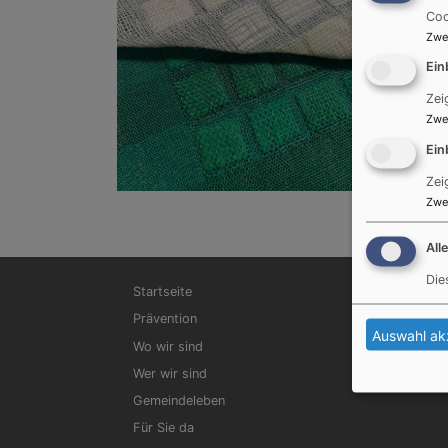
Coo
Zwe
Ein
Zei
Zwe
Ein
Zei
Zwe
All
Die
Hauptnavigation
Startseite
Prävention
Auswahl ak
Wo wir sind
Wer wir sind
Gemeindeleben
Für Sie da