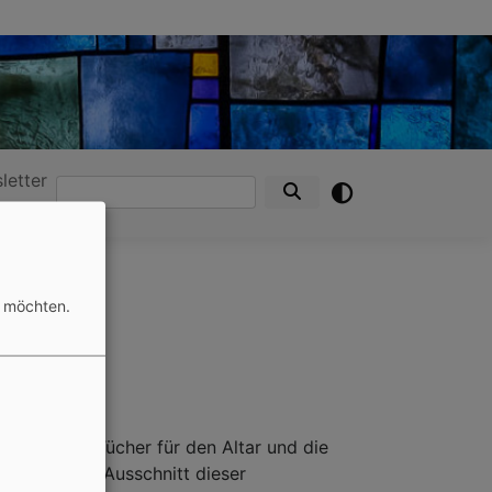
letter
Suche
n möchten.
 die grünen Tücher für den Altar und die
nen kleinen Ausschnitt dieser