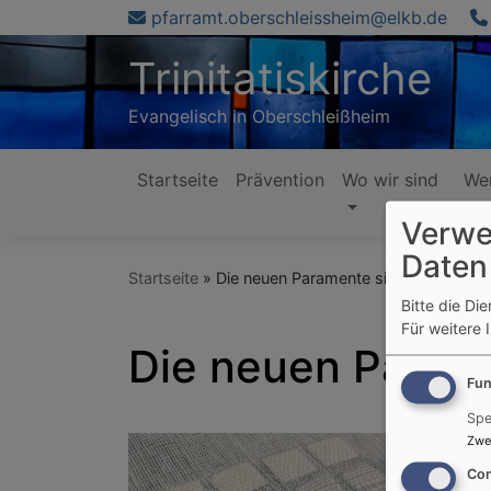
Direkt
pfarramt.oberschleissheim@elkb.de
zum
Trinitatiskirche
Inhalt
Evangelisch in Oberschleißheim
Startseite
Prävention
Wo wir sind
Wer
Hauptnavigation
Verwe
Daten
Startseite
Die neuen Paramente sind da!
Bitte die Di
Für weitere 
Die neuen Parame
Fun
Spe
Zwe
Con