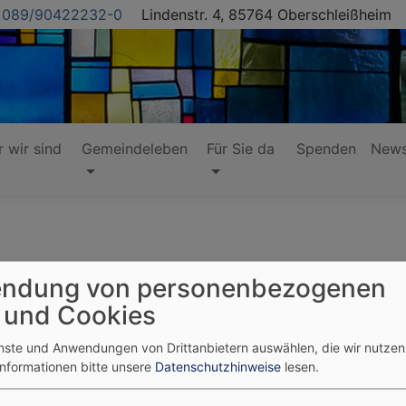
089/90422232-0
Lindenstr. 4, 85764 Oberschleißheim
 wir sind
Gemeindeleben
Für Sie da
Spenden
News
ndung von personenbezogenen
nen!
 und Cookies
enste und Anwendungen von Drittanbietern auswählen, die wir nutze
Informationen bitte unsere
Datenschutzhinweise
lesen.
Vorstellung des Konfirmanden/innen-Jahrgangs 2026
Nach den Weihnachtsferien begann der Konfi-Unterricht 