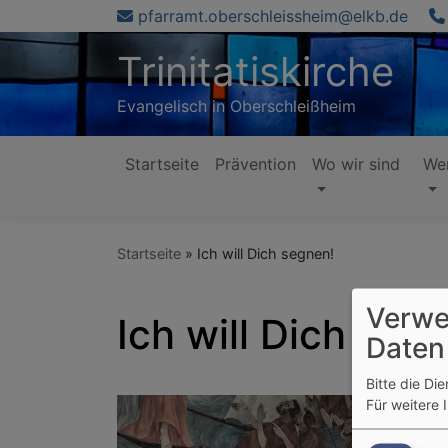
Direkt
pfarramt.oberschleissheim@elkb.de
zum
Trinitatiskirche
Inhalt
Evangelisch in Oberschleißheim
Startseite
Prävention
Wo wir sind
Wer
Hauptnavigation
Startseite
Ich will Dich segnen!
Verwe
Ich will Dich seg
Daten
Bitte die Di
Für weitere 