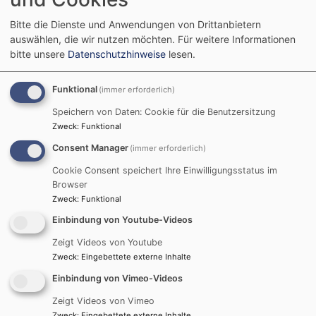
weniger kreativ? Du liest
gerne in der Bibel oder
Bitte die Dienste und Anwendungen von Drittanbietern
suchst einen Weg, wie dir
auswählen, die wir nutzen möchten.
Für weitere Informationen
das mehr Spaß macht?
bitte unsere
Datenschutzhinweise
lesen.
Du willst gerne etwas
Neues lernen und bis
Funktional
(immer erforderlich)
mindestens 13 Jahre alt?
Speichern von Daten: Cookie für die Benutzersitzung
Zweck
:
Funktional
Dann bist du hier genau richtig. Fanny und Lucie
Consent Manager
(immer erforderlich)
veranstalten einen
Bible Art Journaling Workshop für
Jugendliche am 16.6. von 16-19 Uhr
. Ihr lernt die
Cookie Consent speichert Ihre Einwilligungsstatus im
Grundlagen von handlettering (schöne verschwungene
Browser
Zweck
:
Funktional
Schrift) und kleine Zeichnungen, die eure Gedanken
leicht ausdrücken können. Ihr bekommt dann auch
Einbindung von Youtube-Videos
direkt die Möglichkeit es auszuprobieren und euch
Zeigt Videos von Youtube
auszutauschen.
Zweck
:
Eingebettete externe Inhalte
Wenn du dabei sein möchtest, melde dich
hier
an oder
Einbindung von Vimeo-Videos
per Mail an
fanny.schnerrer@elkb.de
Zeigt Videos von Vimeo
Wir freuen uns auf euch
Zweck
:
Eingebettete externe Inhalte