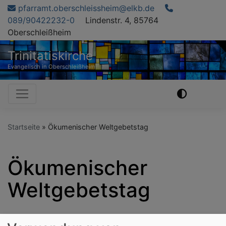
Direkt
pfarramt.oberschleissheim@elkb.de
zum
089/90422232-0
Lindenstr. 4, 85764
Inhalt
Oberschleißheim
Trinitatiskirche
Evangelisch in Oberschleißheim
Hauptnavigation
Startseite
Ökumenischer Weltgebetstag
Ökumenischer
Weltgebetstag