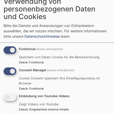
Verwendung von
Der Weltgebetstag 2025
wird am
Freitag, 7. März
personenbezogenen Daten
2025, um 18 Uhr
mit
und Cookies
einem ökumenischen
Gottesdienst in der
Bitte die Dienste und Anwendungen von Drittanbietern
evangelischen
auswählen, die wir nutzen möchten.
Für weitere Informationen
bitte unsere
Datenschutzhinweise
lesen.
Trinitatiskirche
in
Oberschleißheim
gefeiert.
Funktional
(immer erforderlich)
Speichern von Daten: Cookie für die Benutzersitzung
Immer am ersten Freitag
Zweck
:
Funktional
im März wandert ein
Consent Manager
(immer erforderlich)
Gebet über 24 Stunden
lang um den Erdball und verbindet Menschen in mehr
Cookie Consent speichert Ihre Einwilligungsstatus im
als 150 Ländern der Welt miteinander. Verantwortlich
Browser
Zweck
:
Funktional
für die Gottesdienstordnung sind in diesem Jahr
christliche Frauen von den
Cook-Inseln
, einer
Einbindung von Youtube-Videos
Inselkette im Südpazifik. Das aktuelle Titelbild trägt
Zeigt Videos von Youtube
den Titel „Wonderfully Made“, also „Wunderbar
Zweck
:
Eingebettete externe Inhalte