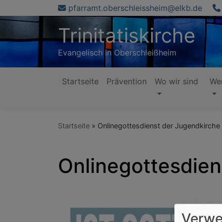
Direkt
pfarramt.oberschleissheim@elkb.de
zum
Trinitatiskirche
Inhalt
Evangelisch in Oberschleißheim
Startseite
Prävention
Wo wir sind
Wer
Hauptnavigation
Startseite
Onlinegottesdienst der Jugendkirche
Onlinegottesdien
Verwe