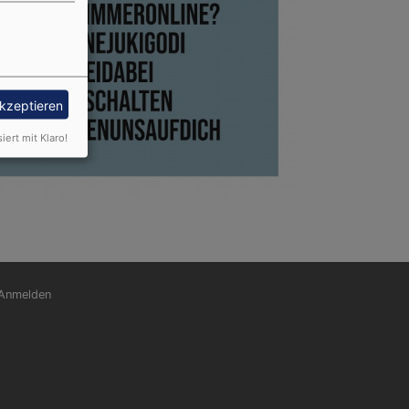
akzeptieren
siert mit Klaro!
nutzermenü
Anmelden