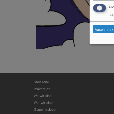
All
Die
Auswahl ak
Hauptnavigation
Startseite
Prävention
Wo wir sind
Wer wir sind
Gemeindeleben