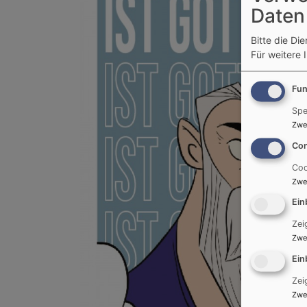
Daten
Bitte die Di
Für weitere 
Fun
Spe
Zwe
Con
Coo
Zwe
Ein
Zei
Zwe
Ein
Zei
Zwe