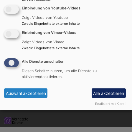
Predigt Christvesper 2024 - Pfarrerin Martina
Einbindung von Youtube-Videos
Buck
52.03 KB
Zeigt Videos von Youtube
Zweck
:
Eingebettete externe Inhalte
Einbindung von Vimeo-Videos
Zeigt Videos von Vimeo
Hauptnavigation
Fußbereichsmenü
Benutzerme
Zweck
:
Eingebettete externe Inhalte
Startseite
Kontakt
Anmelden
Prävention
Cookie-Einstellungen
Alle Dienste umschalten
Wo wir sind
Impressum
Diesen Schalter nutzen, um alle Dienste zu
Wer wir sind
Datenschutzerklärung
aktivieren/deaktivieren.
Gemeindeleben
Barrierefreiheitserklärung
Für Sie da
Auswahl akzeptieren
Alle akzeptieren
Spenden
Realisiert mit Klaro!
Newsletter