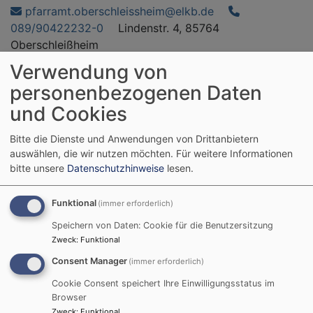
Direkt
pfarramt.oberschleissheim@elkb.de
zum
089/90422232-0
Lindenstr. 4, 85764
Inhalt
Oberschleißheim
Verwendung von
Trinitatiskirche
personenbezogenen Daten
Evangelisch in Oberschleißheim
und Cookies
Hauptnavigation
Bitte die Dienste und Anwendungen von Drittanbietern
auswählen, die wir nutzen möchten.
Für weitere Informationen
bitte unsere
Datenschutzhinweise
lesen.
Startseite
Predigt Christvesper 2024
Funktional
(immer erforderlich)
Predigt Christvesper
Speichern von Daten: Cookie für die Benutzersitzung
Zweck
:
Funktional
2024
Consent Manager
(immer erforderlich)
Cookie Consent speichert Ihre Einwilligungsstatus im
Browser
Zweck
:
Funktional