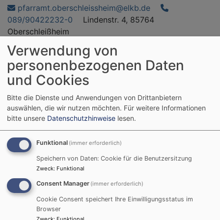
Direkt
pfarramt.oberschleissheim@elkb.de
zum
089/90422232-0
Lindenstr. 4, 85764
Inhalt
Oberschleißheim
Verwendung von
Trinitatiskirche
personenbezogenen Daten
Evangelisch in Oberschleißheim
und Cookies
Hauptnavigation
Bitte die Dienste und Anwendungen von Drittanbietern
auswählen, die wir nutzen möchten.
Für weitere Informationen
bitte unsere
Datenschutzhinweise
lesen.
Startseite
Gespräch
Funktional
(immer erforderlich)
Gespräch
Speichern von Daten: Cookie für die Benutzersitzung
Zweck
:
Funktional
Consent Manager
(immer erforderlich)
Cookie Consent speichert Ihre Einwilligungsstatus im
Gespräche / Seelsorge
Browser
Zweck
:
Funktional