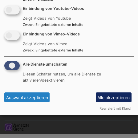
Weiterlesen
übe
Ges
Einbindung von Youtube-Videos
/
Zeigt Videos von Youtube
See
Zweck
:
Eingebettete externe Inhalte
Einbindung von Vimeo-Videos
Zeigt Videos von Vimeo
Hauptnavigation
Fußbereichsmenü
Benutzerme
Zweck
:
Eingebettete externe Inhalte
Startseite
Kontakt
Anmelden
Prävention
Cookie-Einstellungen
Alle Dienste umschalten
Wo wir sind
Impressum
Diesen Schalter nutzen, um alle Dienste zu
Wer wir sind
Datenschutzerklärung
aktivieren/deaktivieren.
Gemeindeleben
Barrierefreiheitserklärung
Für Sie da
Auswahl akzeptieren
Alle akzeptieren
Spenden
Realisiert mit Klaro!
Newsletter