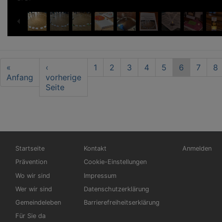
Seitennummerierung
First
«
Vorherige
‹
Seite
1
Seite
2
Seite
3
Seite
4
Seite
5
Aktuelle
6
Seite
7
Se
8
page
Anfang
Seite
vorherige
Seite
Seite
Hauptnavigation
Fußbereichsmenü
Benutzerme
Startseite
Kontakt
Anmelden
Prävention
Cookie-Einstellungen
Wo wir sind
Impressum
Wer wir sind
Datenschutzerklärung
Gemeindeleben
Barrierefreiheitserklärung
Für Sie da