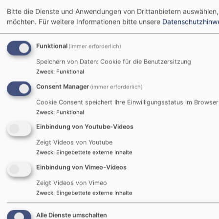
Anmeldung
auch Essensunverträglichkeiten an, damit wir
Bitte die Dienste und Anwendungen von Drittanbietern auswählen,
einstellen können.
möchten.
Für weitere Informationen bitte unsere
Datenschutzhinw
Funktional
(immer erforderlich)
Speichern von Daten: Cookie für die Benutzersitzung
Zweck
:
Funktional
Consent Manager
(immer erforderlich)
Konfirmation 2023
Cookie Consent speichert Ihre Einwilligungsstatus im Browser
Zweck
:
Funktional
Am
14. Mai
feiern wir die K
Einbindung von Youtube-Videos
12 Jugendlichen. Der Gottes
Zeigt Videos von Youtube
unter dem Motto:
Wir bauen
Zweck
:
Eingebettete externe Inhalte
Freuen wir uns über den Sc
Einbindung von Vimeo-Videos
Jugendlichen in die Kirche 
Zeigt Videos von Vimeo
darüber, dass sie Ja sagen
Zweck
:
Eingebettete externe Inhalte
im Glauben!
Alle Dienste umschalten