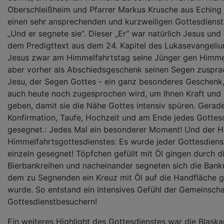
Oberschleißheim und Pfarrer Markus Krusche aus Eching 
einen sehr ansprechenden und kurzweiligen Gottesdien
„Und er segnete sie“. Dieser „Er“ war natürlich Jesus un
dem Predigttext aus dem 24. Kapitel des Lukasevangeli
Jesus zwar am Himmelfahrtstag seine Jünger gen Himmel
aber vorher als Abschiedsgeschenk seinen Segen zuspra
Jesu, der Segen Gottes - ein ganz besonderes Geschenk
auch heute noch zugesprochen wird, um Ihnen Kraft und 
geben, damit sie die Nähe Gottes intensiv spüren. Gerad
Konfirmation, Taufe, Hochzeit und am Ende jedes Gottes
gesegnet.: Jedes Mal ein besonderer Moment! Und der 
Himmelfahrtsgottesdienstes: Es wurde jeder Gottesdien
einzeln gesegnet! Töpfchen gefüllt mit Öl gingen durch d
Bierbankreihen und nacheinander segneten sich die Ban
dem zu Segnenden ein Kreuz mit Öl auf die Handfläche 
wurde. So entstand ein intensives Gefühl der Gemeinschaf
Gottesdienstbesuchern!
Ein weiteres Highlight des Gottesdienstes war die Blaska