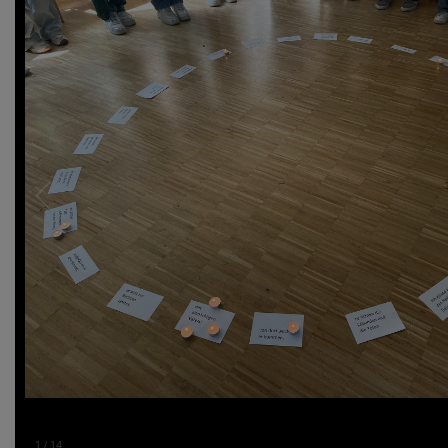
1
/
14