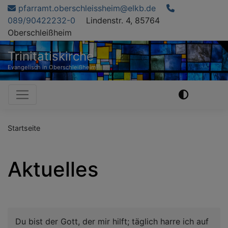
Direkt
pfarramt.oberschleissheim@elkb.de
zum
089/90422232-0
Lindenstr. 4, 85764
Inhalt
Oberschleißheim
Trinitatiskirche
Evangelisch in Oberschleißheim
Hauptnavigation
Startseite
Aktuelles
Du bist der Gott, der mir hilft; täglich harre ich auf