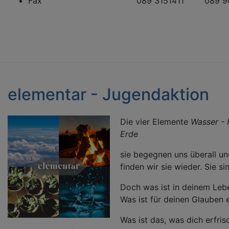
Fax 089 3151411 089 904 2
elementar - Jugendaktion
Die vier Elemente
Wasser - 
Erde
sie begegnen uns überall u
finden wir sie wieder. Sie si
Doch was ist in deinem Leb
Was ist für deinen Glauben
Was ist das, was dich erfri