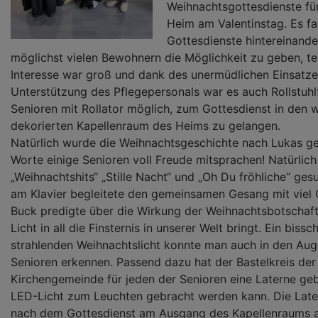
Weihnachtsgottesdienste für
Heim am Valentinstag. Es f
Gottesdienste hintereinande
möglichst vielen Bewohnern die Möglichkeit zu geben, t
Interesse war groß und dank des unermüdlichen Einsatze
Unterstützung des Pflegepersonals war es auch Rollstuhl
Senioren mit Rollator möglich, zum Gottesdienst in den 
dekorierten Kapellenraum des Heims zu gelangen.
Natürlich wurde die Weihnachtsgeschichte nach Lukas ge
Worte einige Senioren voll Freude mitsprachen! Natürlic
„Weihnachtshits“ „Stille Nacht“ und „Oh Du fröhliche“ ges
am Klavier begleitete den gemeinsamen Gesang mit viel G
Buck predigte über die Wirkung der Weihnachtsbotschaft,
Licht in all die Finsternis in unserer Welt bringt. Ein bi
strahlenden Weihnachtslicht konnte man auch in den Aug
Senioren erkennen. Passend dazu hat der Bastelkreis der
Kirchengemeinde für jeden der Senioren eine Laterne geba
LED-Licht zum Leuchten gebracht werden kann. Die Lat
nach dem Gottesdienst am Ausgang des Kapellenraums a