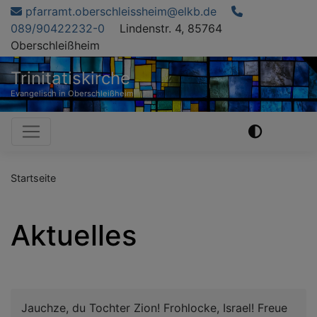
Direkt
pfarramt.oberschleissheim@elkb.de
zum
089/90422232-0
Lindenstr. 4, 85764
Inhalt
Oberschleißheim
Trinitatiskirche
Evangelisch in Oberschleißheim
Hauptnavigation
Startseite
Aktuelles
Jauchze, du Tochter Zion! Frohlocke, Israel! Freue