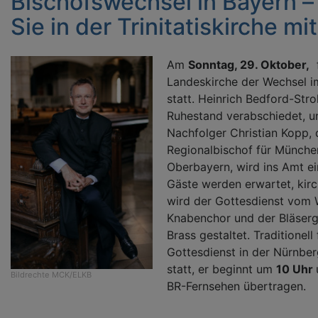
Bischofswechsel in Bayern – 
Sie in der Trinitatiskirche mit
Am
Sonntag, 29. Oktober,
f
Landeskirche der Wechsel i
statt. Heinrich Bedford-Str
Ruhestand verabschiedet, u
Nachfolger Christian Kopp, 
Regionalbischof für Münche
Oberbayern, wird ins Amt ei
Gäste werden erwartet, kir
wird der Gottesdienst vom
Knabenchor und der Bläserg
Brass gestaltet. Traditionell
Gottesdienst in der Nürnber
statt, er beginnt um
10 Uhr
Bildrechte
MCK/ELKB
BR-Fernsehen übertragen.