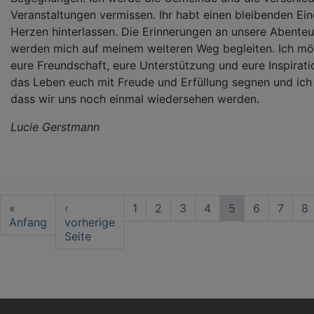
Veranstaltungen vermissen. Ihr habt einen bleibenden Ei
Herzen hinterlassen. Die Erinnerungen an unsere Abenteu
werden mich auf meinem weiteren Weg begleiten. Ich mö
eure Freundschaft, eure Unterstützung und eure Inspira
das Leben euch mit Freude und Erfüllung segnen und ich b
dass wir uns noch einmal wiedersehen werden.
Lucie Gerstmann
Seitennummerierung
First
«
Vorherige
‹
Seite
1
Seite
2
Seite
3
Seite
4
Aktuelle
5
Seite
6
Seite
7
Se
8
page
Anfang
Seite
vorherige
Seite
Seite