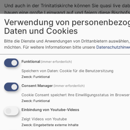
Und auch in der Trinitatiskirche können Sie quasi live dab
bauen eine große Leinwand auf und feiern diese Bischofs
diese Weise mit! Vielleicht haben Sie ja Lust, auf ungew
Verwendung von personenbezo
ganz besonderen Gottesdienst zu erleben!
Daten und Cookies
Bitte die Dienste und Anwendungen von Drittanbietern auswählen,
möchten.
Für weitere Informationen bitte unsere
Datenschutzhinw
Funktional
(immer erforderlich)
Heute mal im Ernst: Konzert 
Speichern von Daten: Cookie für die Benutzersitzung
Michi Dietmayr
Zweck
:
Funktional
Consent Manager
(immer erforderlich)
Am
22. Oktober um 18 Uhr
Cookie Consent speichert Ihre Einwilligungsstatus im Browser
Dietmayr ein Konzert in der
Zweck
:
Funktional
Trinitatiskirche in Oberschl
Einbindung von Youtube-Videos
bekannte Liedermacher und K
Zeigt Videos von Youtube
in Oberschleißheim aufgew
Zweck
:
Eingebettete externe Inhalte
arbeitete nach der Ausbild