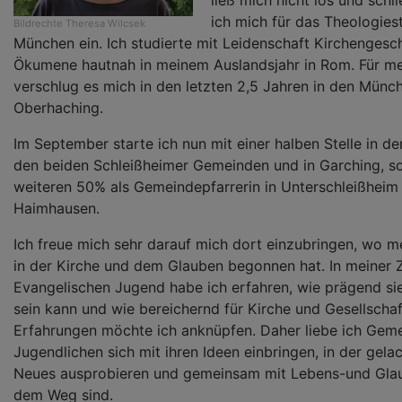
ließ mich nicht los und schli
ich mich für das Theologies
Bildrechte
Theresa Wilcsek
München ein. Ich studierte mit Leidenschaft Kirchengesch
Ökumene hautnah in meinem Auslandsjahr in Rom. Für mei
verschlug es mich in den letzten 2,5 Jahren in den Mün
Oberhaching.
Im September starte ich nun mit einer halben Stelle in de
den beiden Schleißheimer Gemeinden und in Garching, s
weiteren 50% als Gemeindepfarrerin in Unterschleißheim
Haimhausen.
Ich freue mich sehr darauf mich dort einzubringen, wo m
in der Kirche und dem Glauben begonnen hat. In meiner Z
Evangelischen Jugend habe ich erfahren, wie prägend si
sein kann und wie bereichernd für Kirche und Gesellschaf
Erfahrungen möchte ich anknüpfen. Daher liebe ich Geme
Jugendlichen sich mit ihren Ideen einbringen, in der gela
Neues ausprobieren und gemeinsam mit Lebens-und Gla
dem Weg sind.