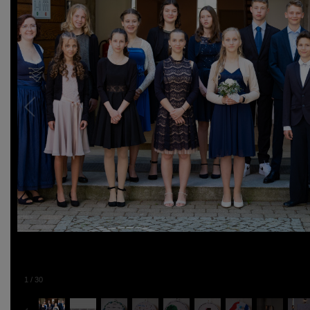
1
/
30