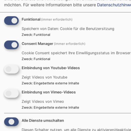
möchten.
Für weitere Informationen bitte unsere
Datenschutzhinw
Funktional
(immer erforderlich)
Speichern von Daten: Cookie für die Benutzersitzung
Zweck
:
Funktional
Consent Manager
(immer erforderlich)
Cookie Consent speichert Ihre Einwilligungsstatus im Browser
Zweck
:
Funktional
1
/
19
Einbindung von Youtube-Videos
Zeigt Videos von Youtube
Zweck
:
Eingebettete externe Inhalte
Einbindung von Vimeo-Videos
Zeigt Videos von Vimeo
Erntedank
Zweck
:
Eingebettete externe Inhalte
Alle Dienste umschalten
Predigt Erntedank 2022 - Pfarrerin Martina Buck
Diesen Schalter nutzen, um alle Dienste zu aktivieren/deaktivie