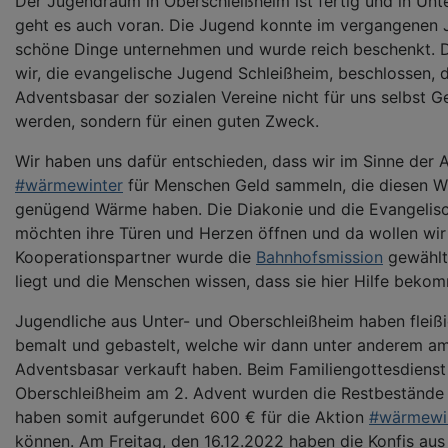
Der Jugendraum in Oberschleißheim ist fertig und in Unt
geht es auch voran. Die Jugend konnte im vergangenen J
schöne Dinge unternehmen und wurde reich beschenkt.
wir, die evangelische Jugend Schleißheim, beschlossen, 
Adventsbasar der sozialen Vereine nicht für uns selbst 
werden, sondern für einen guten Zweck.
Wir haben uns dafür entschieden, dass wir im Sinne der 
#wärmewinter
für Menschen Geld sammeln, die diesen Wi
genügend Wärme haben. Die Diakonie und die Evangelisc
möchten ihre Türen und Herzen öffnen und da wollen wir
Kooperationspartner wurde die
Bahnhofsmission
gewählt,
liegt und die Menschen wissen, dass sie hier Hilfe beko
Jugendliche aus Unter- und Oberschleißheim haben fleiß
bemalt und gebastelt, welche wir dann unter anderem a
Adventsbasar verkauft haben. Beim Familiengottesdienst
Oberschleißheim am 2. Advent wurden die Restbestände 
haben somit aufgerundet 600 € für die Aktion
#wärmewi
können. Am Freitag, den 16.12.2022 haben die Konfis aus