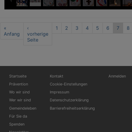
Seitennummerierung
First
«
Vorherige
‹
Seite
1
Seite
2
Seite
3
Seite
4
Seite
5
Seite
6
Aktuel
7
Se
8
page
Anfang
Seite
vorherige
Seite
Seite
Hauptnavigation
Fußbereichsmenü
Benutzerme
Startseite
Kontakt
Anmelden
Prävention
Cookie-Einstellungen
Wo wir sind
Impressum
Wer wir sind
Datenschutzerklärung
Gemeindeleben
Barrierefreiheitserklärung
Für Sie da
Spenden