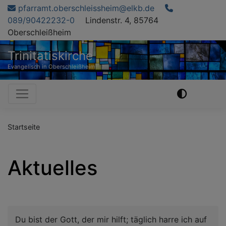
Direkt
pfarramt.oberschleissheim@elkb.de
zum
089/90422232-0
Lindenstr. 4, 85764
Inhalt
Oberschleißheim
Trinitatiskirche
Evangelisch in Oberschleißheim
Hauptnavigation
Startseite
Aktuelles
Du bist der Gott, der mir hilft; täglich harre ich auf