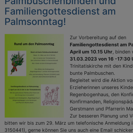
Palmbuschenbinden und
Familiengottesdienst am
Palmsonntag!
Zur Vorbereitung auf den
Familiengottesdienst am P
April um 10.15 Uhr
, binden
31.03.2023 von 16 -17:30 
Trinitatiskirche mit den Kin
bunte Palmbuschen.
Begleitet wird die Aktion v
Erzieherinnen unseres Kind
Regenbogenhaus, den Konfi
Konfirmanden, Religionspäd
Gerstmann und Pfarrerin Ma
Zur besseren Planung und V
bitten wir bis zum 29. März um telefonische Anmeldung i
3150441), gerne können Sie uns auch eine Email schicke