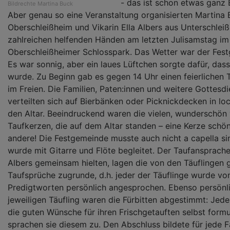
- das ist schon etwas ganz
Bildrechte
Martina Buck
Aber genau so eine Veranstaltung organisierten Martina B
Oberschleißheim und Vikarin Ella Albers aus Unterschlei
zahlreichen helfenden Händen am letzten Julisamstag im
Oberschleißheimer Schlosspark. Das Wetter war der Fes
Es war sonnig, aber ein laues Lüftchen sorgte dafür, dass
wurde. Zu Beginn gab es gegen 14 Uhr einen feierlichen 
im Freien. Die Familien, Paten:innen und weitere Gottesd
verteilten sich auf Bierbänken oder Picknickdecken in l
den Altar. Beeindruckend waren die vielen, wunderschön 
Taufkerzen, die auf dem Altar standen – eine Kerze schön
andere! Die Festgemeinde musste auch nicht a capella si
wurde mit Gitarre und Flöte begleitet. Der Taufansprache
Albers gemeinsam hielten, lagen die von den Täuflingen
Taufsprüche zugrunde, d.h. jeder der Täuflinge wurde vo
Predigtworten persönlich angesprochen. Ebenso persönl
jeweiligen Täufling waren die Fürbitten abgestimmt: Jede
die guten Wünsche für ihren Frischgetauften selbst formu
sprachen sie diesem zu. Den Abschluss bildete für jede F